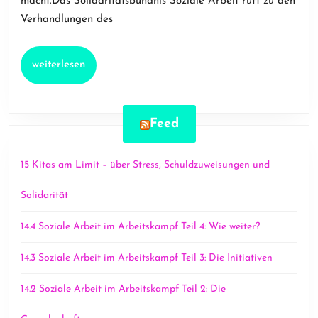
macht.Das Solidaritätsbündnis Soziale Arbeit ruft zu den
kämpfen
Verhandlungen des
gemeinsam!
weiterlesen
weiterlesen
Feed
15 Kitas am Limit – über Stress, Schuldzuweisungen und
Solidarität
14.4 Soziale Arbeit im Arbeitskampf Teil 4: Wie weiter?
14.3 Soziale Arbeit im Arbeitskampf Teil 3: Die Initiativen
14.2 Soziale Arbeit im Arbeitskampf Teil 2: Die