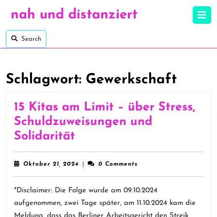
Skip
O
nah und distanziert
to
B
content
Skip
Search
to
content
Schlagwort:
Gewerkschaft
15 Kitas am Limit – über Stress,
Schuldzuweisungen und
15
Solidarität
Kitas
am
Oktober
Oktober 21, 2024
|
0 Comments
21,
Limit
2024
*Disclaimer: Die Folge wurde am 09.10.2024
–
aufgenommen, zwei Tage später, am 11.10.2024 kam die
über
Meldung, dass das Berliner Arbeitsgericht den Streik