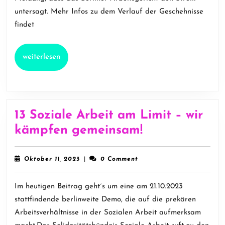
Stress,
untersagt. Mehr Infos zu dem Verlauf der Geschehnisse
Schuldzuweisungen
findet
und
Solidarität
weiterlesen
weiterlesen
13 Soziale Arbeit am Limit – wir
13
kämpfen gemeinsam!
Soziale
Arbeit
Oktober
Oktober 11, 2023
|
0 Comment
11,
am
2023
Im heutigen Beitrag geht´s um eine am 21.10.2023
Limit
stattfindende berlinweite Demo, die auf die prekären
–
Arbeitsverhältnisse in der Sozialen Arbeit aufmerksam
wir